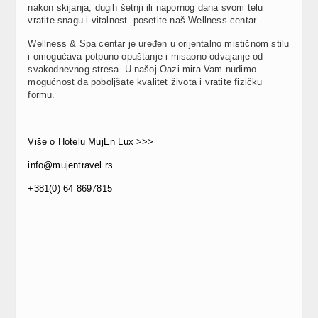
nakon skijanja, dugih šetnji ili napornog dana svom telu
vratite snagu i vitalnost posetite naš Wellness centar.
Wellness & Spa centar je uređen u orijentalno mističnom stilu
i omogućava potpuno opuštanje i misaono odvajanje od
svakodnevnog stresa. U našoj Oazi mira Vam nudimo
mogućnost da poboljšate kvalitet života i vratite fizičku
formu.
Više o Hotelu MujEn Lux >>>
info@mujentravel.rs
+381(0) 64 8697815