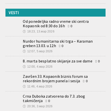
VESTI
Od ponedeljka radno vreme ski centra
Kopaonik od 8:30 do 16h
0
🕔
18:23, 13.мар 2026
Nurdor humanitarna ski trga – Karaman
greben 13.03. u 12h
0
🕔
12:07, 5.мар 2026
8. marta besplatno skijanje za sve dame
0
🕔
12:00, 4.мар 2026
Završen 33. Kopaonik biznis forum sa
rekordnim brojem panela i sesija
0
🕔
11:46, 4.мар 2026
Crna Duboka zatvorena do 7.3. zbog
takmičenja
0
🕔
20:36, 3.мар 2026