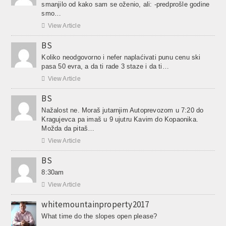
smanjilo od kako sam se oženio, ali: -predprošle godine
smo…

View Article
BS
Koliko neodgovorno i nefer naplaćivati punu cenu ski
pasa 50 evra, a da ti rade 3 staze i da ti…

View Article
BS
Nažalost ne. Moraš jutarnjim Autoprevozom u 7:20 do
Kragujevca pa imaš u 9 ujutru Kavim do Kopaonika.
Možda da pitaš…

View Article
BS
8:30am

View Article
whitemountainproperty2017
What time do the slopes open please?