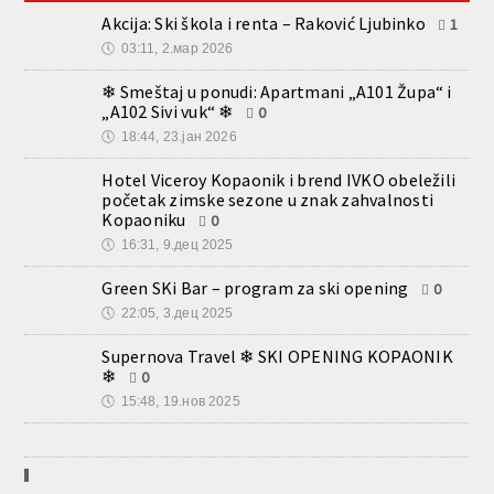
Akcija: Ski škola i renta – Raković Ljubinko
1
🕔
03:11, 2.мар 2026
❄ Smeštaj u ponudi: Apartmani „A101 Župa“ i
„A102 Sivi vuk“ ❄
0
🕔
18:44, 23.јан 2026
Hotel Viceroy Kopaonik i brend IVKO obeležili
početak zimske sezone u znak zahvalnosti
Kopaoniku
0
🕔
16:31, 9.дец 2025
Green SKi Bar – program za ski opening
0
🕔
22:05, 3.дец 2025
Supernova Travel ❄ SKI OPENING KOPAONIK
❄
0
🕔
15:48, 19.нов 2025