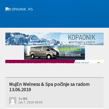
MujEn Welness & Spa počinje sa radom
13.06.2019
By
BS
јун 7, 2019 06:09