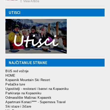

View Article
UTISCI
NAJČITANIJE STRANE
BUS red vožnje
HOME
Kopaonik Mountain Ski Resort
Pešačke ture
Ugostitelji - restorani i barovi na Kopaoniku
Parkiranje na Kopaoniku
Odmaralište Mašinac Kopaonik
Apartmani Konaci**** - Supernova Travel
Ski staze i žičare