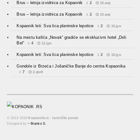
Brus – letnja izvidnica za Kopaonik
2
15.мај
Brus – letnja izvidnica za Kopaonik
2
15.мај
Kopaonik leti: Sva lica planinske lepotice
2
15.јун
Na mestu kafića „Novak“ gradiće se ekskluzivni hotel „Doli
Bel“
4
12.јун
Kopaonik leti: Sva lica planinske lepotice
2
15.јун
Gondole iz Brzeća i Jošaničke Banje do centra Kopaonika
7
2.феб
© 2013-2018
Kopaonik.rs - turistički portal
.
Designed by
~ Branko S.