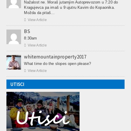
Nažalost ne. Moraš jutarnjim Autoprevozom u 7:20 do
Kragujevca pa imaš u 9 ujutru Kavim do Kopaonika.
Možda da pitaš…

View Article
BS
8:30am

View Article
whitemountainproperty2017
What time do the slopes open please?

View Article
UTISCI