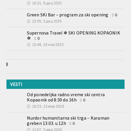
🕔
16:31, 9.дец 2025
Green SKi Bar – program za ski opening
0
🕔
22:05, 3.дец 2025
Supernova Travel ❄ SKI OPENING KOPAONIK
❄
0
🕔
15:48, 19.нов 2025
VESTI
Od ponedeljka radno vreme ski centra
Kopaonik od 8:30 do 16h
0
🕔
18:23, 13.мар 2026
Nurdor humanitarna ski trga – Karaman
greben 13.03. u 12h
0
🕔
12:07, 5.мар 2026