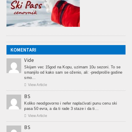
KOMENTARI
Vide
Skijam vec 15god na Kopu, uzimam 10u sezoni. To se
smanjilo od kako sam se oženio, ali: -predprošle godine
smo…

View Article
BS
Koliko neodgovorno i nefer naplaćivati punu cenu ski
pasa 50 evra, a da ti rade 3 staze i da ti…

View Article
BS