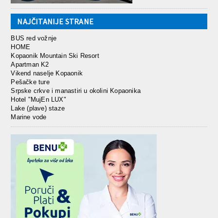
NAJČITANIJE STRANE
BUS red vožnje
HOME
Kopaonik Mountain Ski Resort
Apartman K2
Vikend naselje Kopaonik
Pešačke ture
Srpske crkve i manastiri u okolini Kopaonika
Hotel "MujEn LUX"
Lake (plave) staze
Marine vode