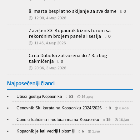
8. marta besplatno skijanje za sve dame
0
🕔
12:00, 4.мар 2026
Završen 33. Kopaonik biznis forum sa
rekordnim brojem panela i sesija
0
🕔
11:46, 4.мар 2026
Crna Duboka zatvorena do 7.3. zbog
takmičenja
0
🕔
20:36, 3.мар 2026
Najposećeniji članci
Utisci gostiju Kopaonika
53
16.дец
Cenovnik Ski karata na Kopaoniku 2024/2025
8
6.нов
Cene u kafićima i restoranima na Kopaoniku
15
16.јан
Kopaonik je leti vedriji i pitomiji
6
1.јун