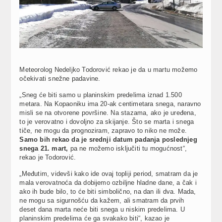
Meteorolog Nedeljko Todorović rekao je da u martu možemo
očekivati snežne padavine.
„Sneg će biti samo u planinskim predelima iznad 1.500
metara. Na Kopaoniku ima 20-ak centimetara snega, naravno
misli se na otvorene površine. Na stazama, ako je uređena,
to je verovatno i dovoljno za skijanje. Što se marta i snega
tiče, ne mogu da prognoziram, zapravo to niko ne može.
Samo bih rekao da je srednji datum padanja poslednjeg
snega 21. mart,
pa ne možemo isključiti tu mogućnost“,
rekao je Todorović.
„Međutim, videvši kako ide ovaj topliji period, smatram da je
mala verovatnoća da dobijemo ozbiljne hladne dane, a čak i
ako ih bude bilo, to će biti simbolično, na dan ili dva. Mada,
ne mogu sa sigurnošću da kažem, ali smatram da prvih
deset dana marta neće biti snega u niskim predelima. U
planinskim predelima će ga svakako biti“, kazao je