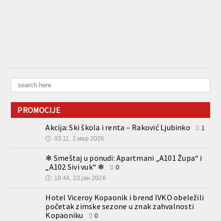
PROMOCIJE
Akcija: Ski škola i renta – Raković Ljubinko
1
🕔
03:11, 2.мар 2026
❄ Smeštaj u ponudi: Apartmani „A101 Župa“ i
„A102 Sivi vuk“ ❄
0
🕔
18:44, 23.јан 2026
Hotel Viceroy Kopaonik i brend IVKO obeležili
početak zimske sezone u znak zahvalnosti
Kopaoniku
0