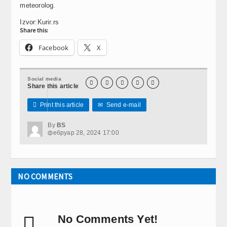
meteorolog.
Izvor:Kurir.rs
Share this:
Facebook
X
Social media





Share this article

Print this article
✉
Send e-mail
By
BS
фебруар 28, 2024 17:00
NO COMMENTS

No Comments Yet!