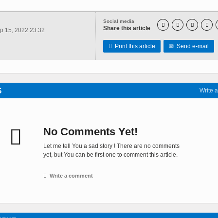
Social media




Share this article
 15, 2022 23:32

Print this article
✉
Send e-mail
S
Write 

No Comments Yet!
Let me tell You a sad story ! There are no comments
yet, but You can be first one to comment this article.

Write a comment