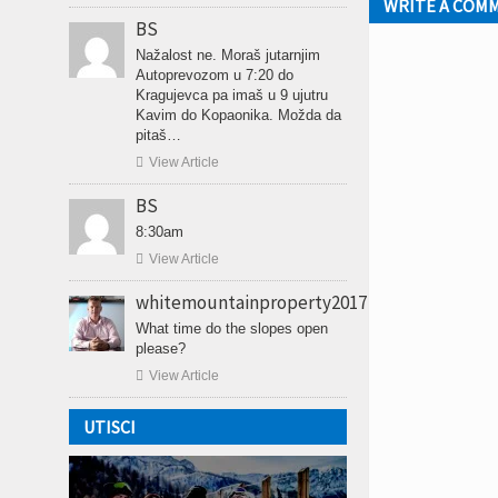
WRITE A COM
BS
Nažalost ne. Moraš jutarnjim
Autoprevozom u 7:20 do
Kragujevca pa imaš u 9 ujutru
Kavim do Kopaonika. Možda da
pitaš…

View Article
BS
8:30am

View Article
whitemountainproperty2017
What time do the slopes open
please?

View Article
UTISCI