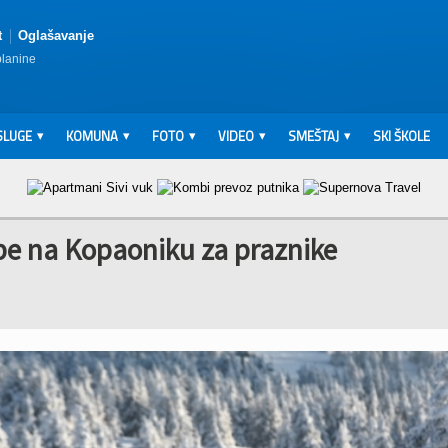
t
Oglašavanje
planine
SLUGE
KOMUNA
FOTO
VIDEO
SMEŠTAJ
SKI ŠKOLE
žbe na Kopaoniku za praznike