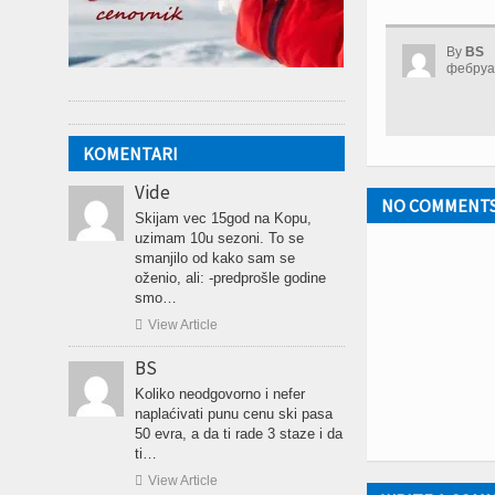
By
BS
фебруар
KOMENTARI
Vide
NO COMMENT
Skijam vec 15god na Kopu,
uzimam 10u sezoni. To se
smanjilo od kako sam se
oženio, ali: -predprošle godine
smo…

View Article
BS
Koliko neodgovorno i nefer
naplaćivati punu cenu ski pasa
50 evra, a da ti rade 3 staze i da
ti…

View Article