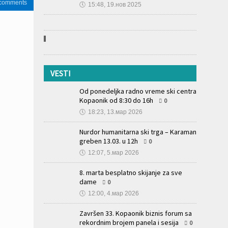
 comments
🕔
15:48, 19.нов 2025
VESTI
Od ponedeljka radno vreme ski centra
Kopaonik od 8:30 do 16h
0
🕔
18:23, 13.мар 2026
Nurdor humanitarna ski trga – Karaman
greben 13.03. u 12h
0
🕔
12:07, 5.мар 2026
8. marta besplatno skijanje za sve
dame
0
🕔
12:00, 4.мар 2026
Završen 33. Kopaonik biznis forum sa
rekordnim brojem panela i sesija
0