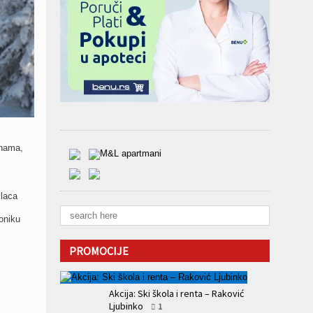
inama,
ilaca
aoniku
PROMOCIJE
Akcija: Ski škola i renta – Raković
Ljubinko
1