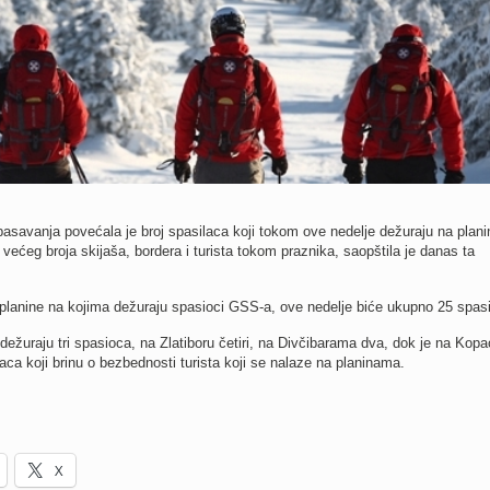
asavanja povećala je broj spasilaca koji tokom ove nedelje dežuraju na plan
ećeg broja skijaša, bordera i turista tokom praznika, saopštila je danas ta
 planine na kojima dežuraju spasioci GSS-a, ove nedelje biće ukupno 25 spas
 dežuraju tri spasioca, na Zlatiboru četiri, na Divčibarama dva, dok je na Kop
ca koji brinu o bezbednosti turista koji se nalaze na planinama.
X