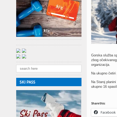
Gorska služba sp
zbog očekivanog v
organizacija.
Na ukupno četiri
SKI PASS
Na Staroj planini
ukupno 16 spasila
Share this:
Facebook