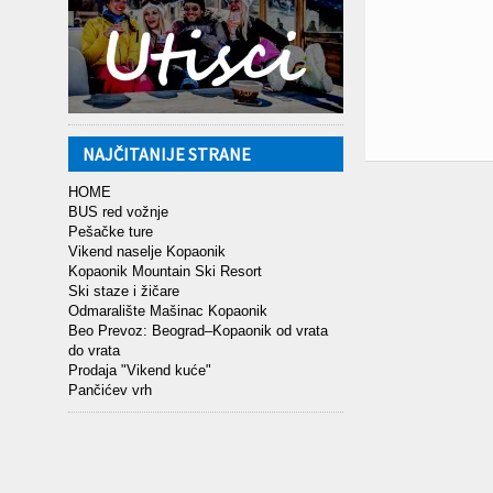
NAJČITANIJE STRANE
HOME
BUS red vožnje
Pešačke ture
Vikend naselje Kopaonik
Kopaonik Mountain Ski Resort
Ski staze i žičare
Odmaralište Mašinac Kopaonik
Beo Prevoz: Beograd–Kopaonik od vrata
do vrata
Prodaja "Vikend kuće"
Pančićev vrh