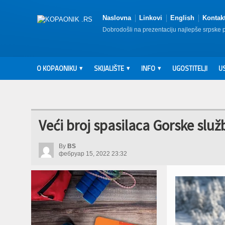
Naslovna
Linkovi
English
Kontak
Dobrodošli na prezentaciju najlepše srpske 
O KOPAONIKU
SKIJALIŠTE
INFO
UGOSTITELJI
U
Veći broj spasilaca Gorske slu
By
BS
фебруар 15, 2022 23:32