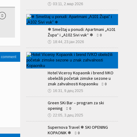
🕔
03:11, 2.мар 2026

❄ Smeštaj u ponudi: Apartmani „A101
Župa“ i „A102 Sivi vuk“ ❄
0
🕔
18:44, 23.јан 2026
a comment
Hotel Viceroy Kopaonik i brend IVKO
obeležili početak zimske sezone u
znak zahvalnosti Kopaoniku
0
🕔
16:31, 9.дец 2025
Green SKi Bar – program za ski
opening
0
🕔
22:05, 3.дец 2025
Supernova Travel ❄ SKI OPENING
KOPAONIK ❄
0