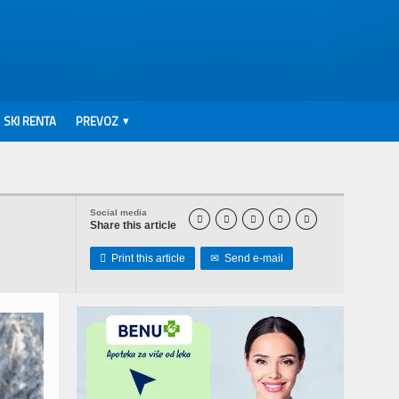
SKI RENTA
PREVOZ
Social media





Share this article

Print this article
✉
Send e-mail