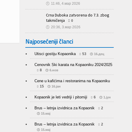
🕔
11:46, 4.мар 2026
Crna Duboka zatvorena do 7.3. zbog
takmičenja
0
🕔
20:36, 3.мар 2026
Najposećeniji članci
Utisci gostiju Kopaonika
53
16.дец
Cenovnik Ski karata na Kopaoniku 2024/2025
8
6.нов
Cene u kafićima i restoranima na Kopaoniku
15
16.јан
Kopaonik je leti vedriji i pitomiji
6
1.јун
Brus – letnja izvidnica za Kopaonik
2
15.мај
Brus – letnja izvidnica za Kopaonik
2
15.мај