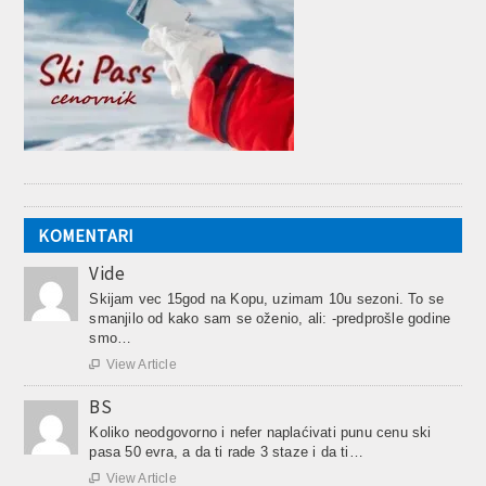
KOMENTARI
Vide
Skijam vec 15god na Kopu, uzimam 10u sezoni. To se
smanjilo od kako sam se oženio, ali: -predprošle godine
smo…
View Article

BS
Koliko neodgovorno i nefer naplaćivati punu cenu ski
pasa 50 evra, a da ti rade 3 staze i da ti…
View Article
