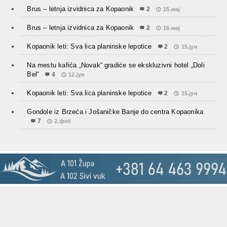
Brus – letnja izvidnica za Kopaonik
2
15.мај
Brus – letnja izvidnica za Kopaonik
2
15.мај
Kopaonik leti: Sva lica planinske lepotice
2
15.јун
Na mestu kafića „Novak“ gradiće se ekskluzivni hotel „Doli
Bel“
4
12.јун
Kopaonik leti: Sva lica planinske lepotice
2
15.јун
Gondole iz Brzeća i Jošaničke Banje do centra Kopaonika
7
2.феб
© 2013-2018
Kopaonik.rs - turistički portal
.
Designed by
~ Branko S.