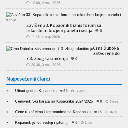
12:00, 4.мар 2026
🕔
Završen 33. Kopaonik biznis forum sa
rekordnim brojem panela i sesija
0
11:46, 4.мар 2026
🕔
Crna Duboka
zatvorena do
7.3. zbog takmičenja
0
20:36, 3.мар 2026
🕔
Najposećeniji članci
Utisci gostiju Kopaonika
53
16.дец
Cenovnik Ski karata na Kopaoniku 2024/2025
8
6.нов
Cene u kafićima i restoranima na Kopaoniku
15
16.јан
Kopaonik je leti vedriji i pitomiji
6
1.јун