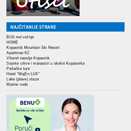
NAJČITANIJE STRANE
BUS red vožnje
HOME
Kopaonik Mountain Ski Resort
Apartman K2
Vikend naselje Kopaonik
Srpske crkve i manastiri u okolini Kopaonika
Pešačke ture
Hotel "MujEn LUX"
Lake (plave) staze
Marine vode