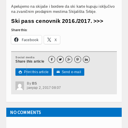
Apelujemo na skijaše i bordere da ski karte kupuju isključivo
na zvaničnim prodajnim mestima Skijališta Srbije.
Ski pass cenovnik 2016./2017. >>>
Share this:
Facebook
X
Social media





Share this article
Print this article
Send e-mail

✉
By
BS
јануар 2, 2017 08:07
NO COMMENTS