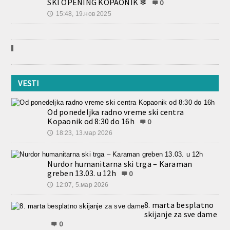
SKI OPENING KOPAONIK ❄
0
15:48, 19.нов 2025
🕔
VESTI
Od ponedeljka radno vreme ski centra
Kopaonik od 8:30 do 16h
0
18:23, 13.мар 2026
🕔
Nurdor humanitarna ski trga – Karaman
greben 13.03. u 12h
0
12:07, 5.мар 2026
🕔
8. marta besplatno
skijanje za sve dame
0