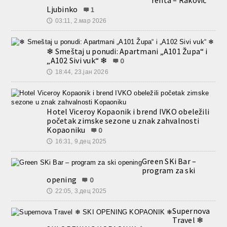
renta – Raković
Ljubinko
1
03:11, 2.мар 2026
🕔
❄ Smeštaj u ponudi: Apartmani „A101 Župa“ i
„A102 Sivi vuk“ ❄
0
18:44, 23.јан 2026
🕔
Hotel Viceroy Kopaonik i brend IVKO obeležili
početak zimske sezone u znak zahvalnosti
Kopaoniku
0
16:31, 9.дец 2025
🕔
Green SKi Bar –
program za ski
opening
0
22:05, 3.дец 2025
🕔
Supernova
Travel ❄