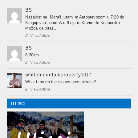
BS
Nažalost ne. Moraš jutarnjim Autoprevozom u 7:20 do
Kragujevca pa imaš u 9 ujutru Kavim do Kopaonika.
Možda da pitaš…
View Article

BS
8:30am
View Article

whitemountainproperty2017
What time do the slopes open please?
View Article

UTISCI