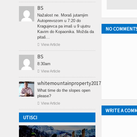
BS
Nažalost ne. Moraš jutarnjim
Autoprevozom u 7:20 do
Kragujevca pa imaš u 9 ujutru
NO COMMENT
Kavim do Kopaonika. Možda da
pitaš…

View Article
BS
8:30am

View Article
whitemountainproperty2017
What time do the slopes open
please?

View Article
WRITE A COM
UTISCI