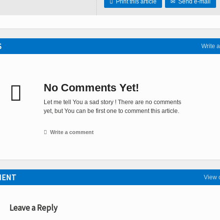

Print this article
✉
Send e-mail
S
Write 

No Comments Yet!
Let me tell You a sad story ! There are no comments
yet, but You can be first one to comment this article.

Write a comment
MENT
View
Leave a Reply