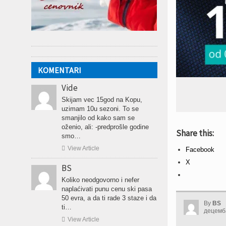
KOMENTARI
Vide
Skijam vec 15god na Kopu,
uzimam 10u sezoni. To se
smanjilo od kako sam se
oženio, ali: -predprošle godine
Share this:
smo…

View Article
Facebook
X
BS
Koliko neodgovorno i nefer
naplaćivati punu cenu ski pasa
50 evra, a da ti rade 3 staze i da
By
BS
ti…
децемба

View Article