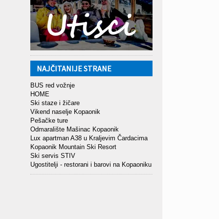
NAJČITANIJE STRANE
BUS red vožnje
HOME
Ski staze i žičare
Vikend naselje Kopaonik
Pešačke ture
Odmaralište Mašinac Kopaonik
Lux apartman A38 u Kraljevim Čardacima
Kopaonik Mountain Ski Resort
Ski servis STIV
Ugostitelji - restorani i barovi na Kopaoniku