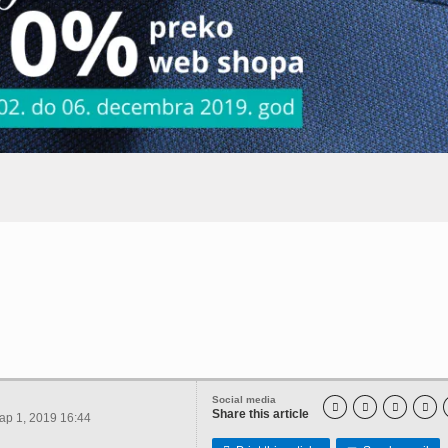
Social media




Share this article
р 1, 2019 16:44