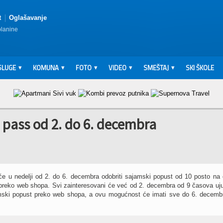
t
Oglašavanje
planine
SLUGE
KOMUNA
FOTO
VIDEO
SMEŠTAJ
SKI ŠKOLE
 pass od 2. do 6. decembra
e će u nedelji od 2. do 6. decembra odobriti sajamski popust od 10 posto na
 preko web shopa. Svi zainteresovani će već od 2. decembra od 9 časova uj
jmski popust preko web shopa, a ovu mogućnost će imati sve do 6. decemb