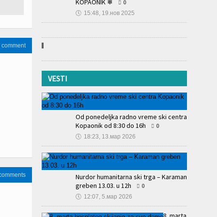
Supernova Travel ❄ SKI OPENING
KOPAONIK ❄
0
🕔
15:48, 19.нов 2025
a comment
VESTI
Od ponedeljka radno vreme ski centra
Kopaonik od 8:30 do 16h
0
🕔
18:23, 13.мар 2026
 comments
Nurdor humanitarna ski trga – Karaman
greben 13.03. u 12h
0