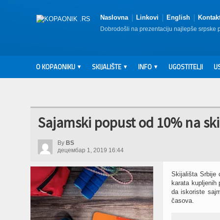
Naslovna
Linkovi
English
Kontak
Dobrodošli na prezentaciju najlepše srpske 
O KOPAONIKU
SKIJALIŠTE
INFO
UGOSTITELJI
U
Sajamski popust od 10% na ski
By
BS
децембар 1, 2019 16:44
Skijališta Srbij
karata kupljenih
da iskoriste sa
časova.