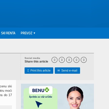
SKI RENTA
PREVOZ
Social media





Share this article

Print this article
✉
Send e-mail
 cenu ski
utru moći
ra do 17