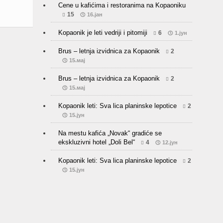
8
6.нов
Cene u kafićima i restoranima na Kopaoniku
15
16.јан
Kopaonik je leti vedriji i pitomiji
6
1.јун
Brus – letnja izvidnica za Kopaonik
2
15.мај
Brus – letnja izvidnica za Kopaonik
2
15.мај
Kopaonik leti: Sva lica planinske lepotice
2
15.јун
Na mestu kafića „Novak“ gradiće se
ekskluzivni hotel „Doli Bel“
4
12.јун
Kopaonik leti: Sva lica planinske lepotice
2
15.јун
Gondole iz Brzeća i Jošaničke Banje do
centra Kopaonika
7
2.феб