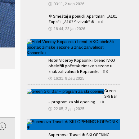
🕔
03:11, 2.мар 2026
❄ Smeštaj u ponudi: Apartmani „A101
Župa“ i „A102 Sivi vuk“ ❄
0
🕔
18:44, 23.јан 2026
Hotel Viceroy Kopaonik i brend IVKO
obeležili početak zimske sezone u
znak zahvalnosti Kopaoniku
0
🕔
16:31, 9.дец 2025
Green
SKi Bar
– program za ski opening
0
🕔
22:05, 3.дец 2025
