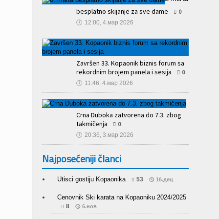
🕔
12:07, 5.мар 2026
8. marta
besplatno skijanje za sve dame
0
🕔
12:00, 4.мар 2026
Završen 33. Kopaonik biznis forum sa
rekordnim brojem panela i sesija
0
🕔
11:46, 4.мар 2026
Crna Duboka zatvorena do 7.3. zbog
takmičenja
0
🕔
20:36, 3.мар 2026
Najposećeniji članci
Utisci gostiju Kopaonika
53
16.дец
Cenovnik Ski karata na Kopaoniku 2024/2025