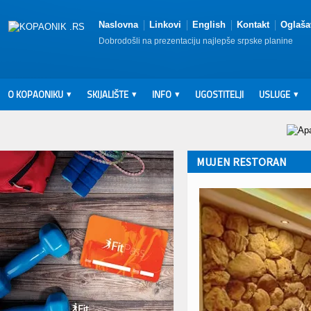
Naslovna
Linkovi
English
Kontakt
Oglaša
Dobrodošli na prezentaciju najlepše srpske planine
O KOPAONIKU
SKIJALIŠTE
INFO
UGOSTITELJI
USLUGE
MUJEN RESTORAN