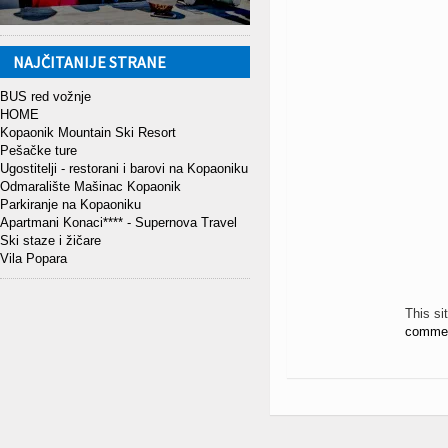
NAJČITANIJE STRANE
BUS red vožnje
HOME
Kopaonik Mountain Ski Resort
Pešačke ture
Ugostitelji - restorani i barovi na Kopaoniku
Odmaralište Mašinac Kopaonik
Parkiranje na Kopaoniku
Apartmani Konaci**** - Supernova Travel
Ski staze i žičare
Vila Popara
This s
commen