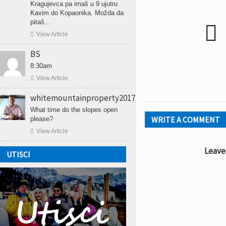
Kragujevca pa imaš u 9 ujutru
Kavim do Kopaonika. Možda da
pitaš…


View Article
BS
8:30am

View Article
whitemountainproperty2017
What time do the slopes open
WRITE A COMMENT
please?

View Article
Leave
UTISCI