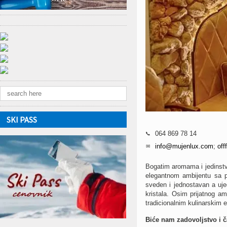
SKI PASS
064 869 78 14
📞
info@mujenlux.com
;
of
✉
Bogatim aromama i jedinstv
elegantnom ambijentu sa 
sveden i jednostavan а uje
kristala. Osim prijatnog am
tradicionalnim kulinarskim 
Biće nam zadovoljstvo i 