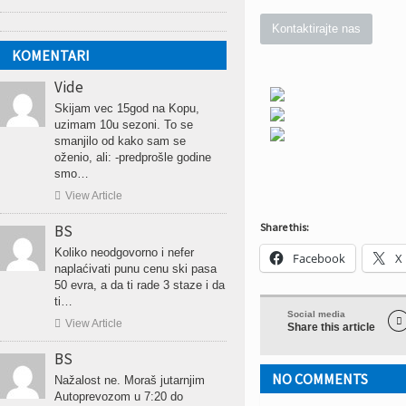
Kontaktirajte nas
KOMENTARI
Vide
Skijam vec 15god na Kopu,
uzimam 10u sezoni. To se
smanjilo od kako sam se
oženio, ali: -predprošle godine
smo…

View Article
Share this:
BS
Koliko neodgovorno i nefer
Facebook
X
naplaćivati punu cenu ski pasa
50 evra, a da ti rade 3 staze i da
ti…
Social media


View Article
Share this article
BS
NO COMMENTS
Nažalost ne. Moraš jutarnjim
Autoprevozom u 7:20 do