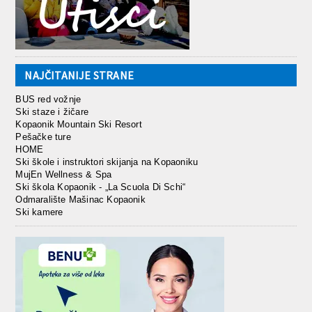
NAJČITANIJE STRANE
BUS red vožnje
Ski staze i žičare
Kopaonik Mountain Ski Resort
Pešačke ture
HOME
Ski škole i instruktori skijanja na Kopaoniku
MujEn Wellness & Spa
Ski škola Kopaonik - „La Scuola Di Schi“
Odmaralište Mašinac Kopaonik
Ski kamere