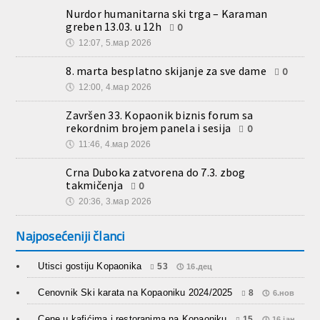
Nurdor humanitarna ski trga – Karaman
greben 13.03. u 12h
0
🕔
12:07, 5.мар 2026
8. marta besplatno skijanje za sve dame
0
🕔
12:00, 4.мар 2026
Završen 33. Kopaonik biznis forum sa
rekordnim brojem panela i sesija
0
🕔
11:46, 4.мар 2026
Crna Duboka zatvorena do 7.3. zbog
takmičenja
0
🕔
20:36, 3.мар 2026
Najposećeniji članci
Utisci gostiju Kopaonika
53
16.дец
Cenovnik Ski karata na Kopaoniku 2024/2025
8
6.нов
Cene u kafićima i restoranima na Kopaoniku
15
16.јан