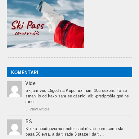
KOMENTARI
Vide
Skijam vec 15god na Kopu, uzimam 10u sezoni. To se
smanjilo od kako sam se oženio, ali: -predprošle godine
smo…

View Article
BS
Koliko neodgovorno i nefer naplaćivati punu cenu ski
pasa 50 evra, a da ti rade 3 staze i da ti…