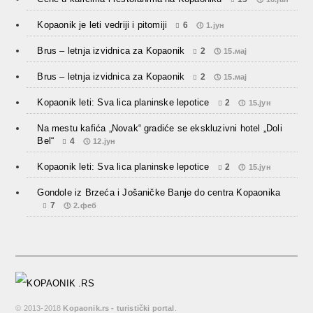
Kopaonik je leti vedriji i pitomiji
6
1.јун
Brus – letnja izvidnica za Kopaonik
2
15.мај
Brus – letnja izvidnica za Kopaonik
2
15.мај
Kopaonik leti: Sva lica planinske lepotice
2
15.јун
Na mestu kafića „Novak“ gradiće se ekskluzivni hotel „Doli
Bel“
4
12.јун
Kopaonik leti: Sva lica planinske lepotice
2
15.јун
Gondole iz Brzeća i Jošaničke Banje do centra Kopaonika
7
2.феб
© 2013-2018
Kopaonik.rs - turistički portal
.