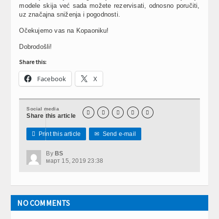
modele skija već sada možete rezervisati, odnosno poručiti,
uz značajna sniženja i pogodnosti.
Očekujemo vas na Kopaoniku!
Dobrodošli!
Share this:
Facebook
X
Social media





Share this article

Print this article
✉
Send e-mail
By
BS
март 15, 2019 23:38
NO COMMENTS