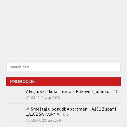
PROMOCIJE
Akcija: Ski škola i renta – Raković Ljubinko
1
🕔
03:11, 2.мар 2026
❄ Smeštaj u ponudi: Apartmani „A101 Župa“ i
„A102 Sivi vuk“ ❄
0
🕔
18:44, 23.јан 2026