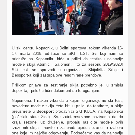
U ski centru Kopaonik, u Dolini sportova, tokom vikenda 16-
17. marta 2019. održaće se SKI TEST. Svi koji nam se
pridruže na Kopaoniku biće u prilici da testiraju najnovije
modele skija Atomic i Salomon, i to za sezonu 2019/2020!
Ski test se sprovodi u organizaciji Skijališta Srbije i
Beosport-a koji zastupa ove renomirane brendove.
Prilikom prijave za testiranje skija potrebno je, u smislu
depozita, priložiti lični dokument sa fotografijom.
Napomena: I nakon vikenda u kojem organizujemo ski test,
navedene modele skija ćete biti u prilici da testirate, a skije
preuzmete u
Beosport
prodavnici SKI KUĆA, na Kopaoniku
(početak stare žice). Sve zainteresovane pozivamo da do
kraja sezone, uz druženje, probaju različite modele ovih
izuzetnih skija i noviteta za predstojeću sezonu, a izaberu
one koje im najviše odgovaraju. Podsećamo vas da najnovije