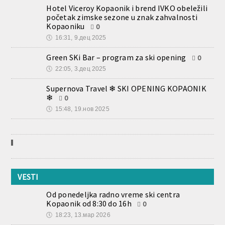
Hotel Viceroy Kopaonik i brend IVKO obeležili
početak zimske sezone u znak zahvalnosti
Kopaoniku
0
🕔
16:31, 9.дец 2025
Green SKi Bar – program za ski opening
0
🕔
22:05, 3.дец 2025
Supernova Travel ❄ SKI OPENING KOPAONIK
❄
0
🕔
15:48, 19.нов 2025
VESTI
Od ponedeljka radno vreme ski centra
Kopaonik od 8:30 do 16h
0
🕔
18:23, 13.мар 2026