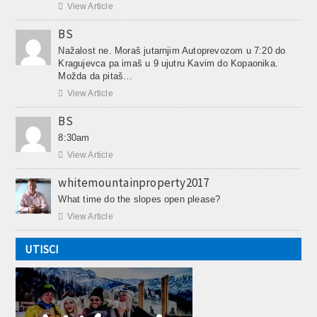

View Article
BS
Nažalost ne. Moraš jutarnjim Autoprevozom u 7:20 do
Kragujevca pa imaš u 9 ujutru Kavim do Kopaonika.
Možda da pitaš…

View Article
BS
8:30am

View Article
whitemountainproperty2017
What time do the slopes open please?

View Article
UTISCI