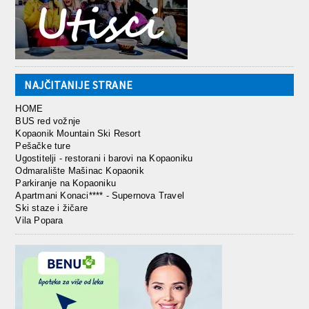
NAJČITANIJE STRANE
HOME
BUS red vožnje
Kopaonik Mountain Ski Resort
Pešačke ture
Ugostitelji - restorani i barovi na Kopaoniku
Odmaralište Mašinac Kopaonik
Parkiranje na Kopaoniku
Apartmani Konaci**** - Supernova Travel
Ski staze i žičare
Vila Popara