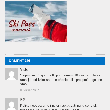
KOMENTARI
Vide
Skijam vec 15god na Kopu, uzimam 10u sezoni. To se
smanjilo od kako sam se oženio, ali: -predprošle godine
smo…

View Article
BS
Koliko neodgovorno i nefer naplaćivati punu cenu ski
pasa 50 evra, a da ti rade 3 staze i da ti…