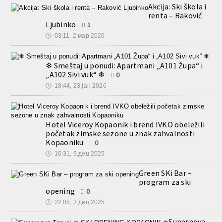
Akcija: Ski škola i
renta – Raković
Ljubinko
1
🕔
03:11, 2.мар 2026
❄ Smeštaj u ponudi: Apartmani „A101 Župa“ i
„A102 Sivi vuk“ ❄
0
🕔
18:44, 23.јан 2026
Hotel Viceroy Kopaonik i brend IVKO obeležili
početak zimske sezone u znak zahvalnosti
Kopaoniku
0
🕔
16:31, 9.дец 2025
Green SKi Bar –
program za ski
opening
0
🕔
22:05, 3.дец 2025
Supernova