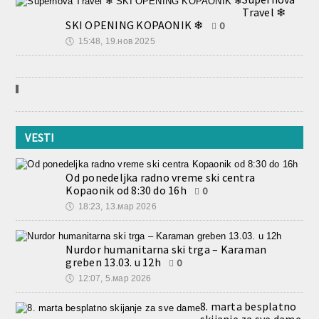
Travel ❄
SKI OPENING KOPAONIK ❄
0
🕔
15:48, 19.нов 2025
VESTI
Od ponedeljka radno vreme ski centra
Kopaonik od 8:30 do 16h
0
🕔
18:23, 13.мар 2026
Nurdor humanitarna ski trga – Karaman
greben 13.03. u 12h
0
🕔
12:07, 5.мар 2026
8. marta besplatno
skijanje za sve dame