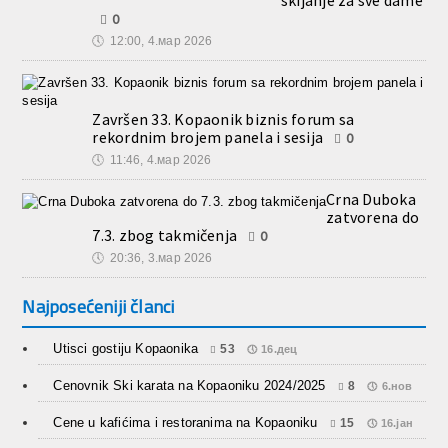
0
🕔
12:00, 4.мар 2026
Završen 33. Kopaonik biznis forum sa
rekordnim brojem panela i sesija
0
🕔
11:46, 4.мар 2026
Crna Duboka
zatvorena do
7.3. zbog takmičenja
0
🕔
20:36, 3.мар 2026
Najposećeniji članci
Utisci gostiju Kopaonika
53
16.дец
Cenovnik Ski karata na Kopaoniku 2024/2025
8
6.нов
Cene u kafićima i restoranima na Kopaoniku
15
16.јан