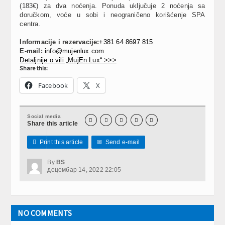
(183€) za dva noćenja. Ponuda uključuje 2 noćenja sa
doručkom, voće u sobi i neograničeno korišćenje SPA
centra.
Informacije i rezervacije:
+381 64 8697 815
E-mail:
info@mujenlux.com
Detaljnije o vili „MujEn Lux“ >>>
Share this:
Facebook
X
Social media





Share this article

Print this article
✉
Send e-mail
By
BS
децембар 14, 2022 22:05
NO COMMENTS