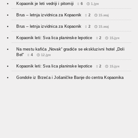
Kopaonik je leti vedriji i pitomiji
6
1.јун
Brus – letnja izvidnica za Kopaonik
2
15.мај
Brus – letnja izvidnica za Kopaonik
2
15.мај
Kopaonik leti: Sva lica planinske lepotice
2
15.јун
Na mestu kafića „Novak“ gradiće se ekskluzivni hotel „Doli
Bel“
4
12.јун
Kopaonik leti: Sva lica planinske lepotice
2
15.јун
Gondole iz Brzeća i Jošaničke Banje do centra Kopaonika
7
2.феб
© 2013-2018
Kopaonik.rs - turistički portal
.
Designed by
~ Branko S.