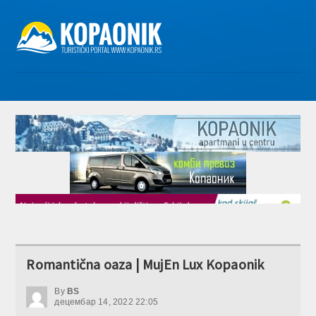
Romantična oaza | MujEn Lux Kopaonik
By
BS
децембар 14, 2022 22:05