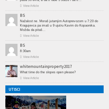

View Article
BS
Nažalost ne. Moraš jutarnjim Autoprevozom u 7:20 do
Kragujevca pa imaš u 9 ujutru Kavim do Kopaonika.
Možda da pitaš…

View Article
BS
8:30am

View Article
whitemountainproperty2017
What time do the slopes open please?

View Article
UTISCI