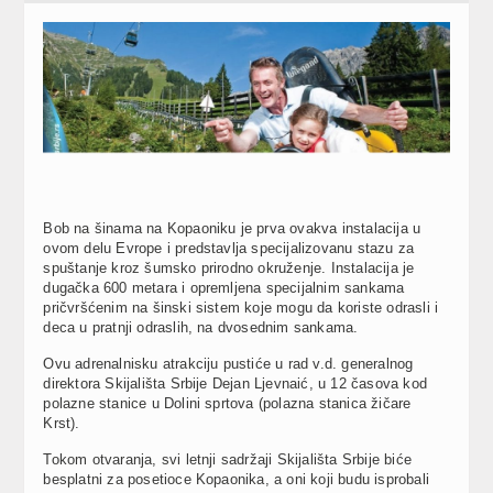
Bob na šinama na Kopaoniku je prva ovakva instalacija u
ovom delu Evrope i predstavlja specijalizovanu stazu za
spuštanje kroz šumsko prirodno okruženje. Instalacija je
dugačka 600 metara i opremljena specijalnim sankama
pričvršćenim na šinski sistem koje mogu da koriste odrasli i
deca u pratnji odraslih, na dvosednim sankama.
Ovu adrenalnisku atrakciju pustiće u rad v.d. generalnog
direktora Skijališta Srbije Dejan Ljevnaić, u 12 časova kod
polazne stanice u Dolini sprtova (polazna stanica žičare
Krst).
Tokom otvaranja, svi letnji sadržaji Skijališta Srbije biće
besplatni za posetioce Kopaonika, a oni koji budu isprobali