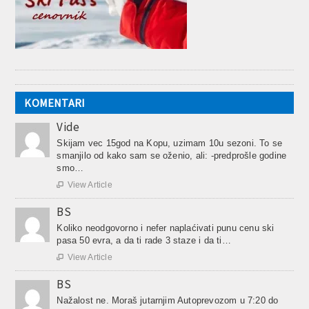
KOMENTARI
Vide
Skijam vec 15god na Kopu, uzimam 10u sezoni. To se
smanjilo od kako sam se oženio, ali: -predprošle godine
smo…
View Article

BS
Koliko neodgovorno i nefer naplaćivati punu cenu ski
pasa 50 evra, a da ti rade 3 staze i da ti…
View Article

BS
Nažalost ne. Moraš jutarnjim Autoprevozom u 7:20 do