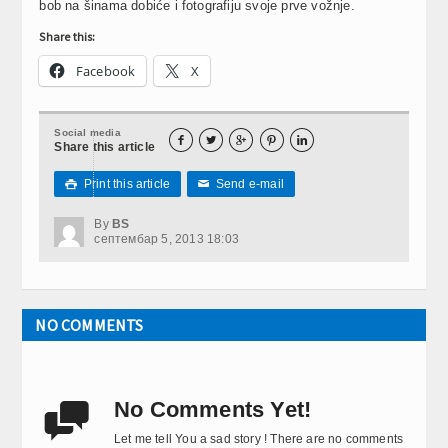
bob na šinama dobiće i fotografiju svoje prve vožnje.
Share this:
Facebook
X
Social media





Share this article
Print this article
Send e-mail

✉
By
BS
септембар 5, 2013 18:03
NO COMMENTS
No Comments Yet!

Let me tell You a sad story ! There are no comments