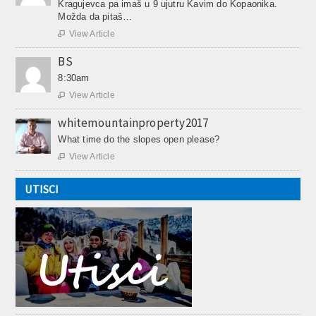
Kragujevca pa imaš u 9 ujutru Kavim do Kopaonika.
Možda da pitaš…
View Article

BS
8:30am
View Article

whitemountainproperty2017
What time do the slopes open please?
View Article

UTISCI