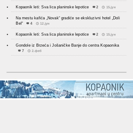
Kopaonik leti: Sva lica planinske lepotice
2
15.јун
Na mestu kafića „Novak“ gradiće se ekskluzivni hotel „Doli
Bel“
4
12.јун
Kopaonik leti: Sva lica planinske lepotice
2
15.јун
Gondole iz Brzeća i Jošaničke Banje do centra Kopaonika
7
2.феб
© 2013-2018
Kopaonik.rs - turistički portal
.
Designed by
~ Branko S.