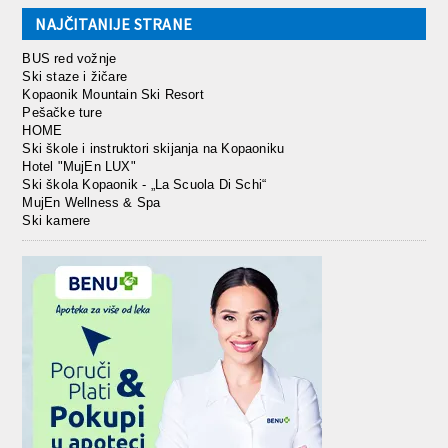
NAJČITANIJE STRANE
BUS red vožnje
Ski staze i žičare
Kopaonik Mountain Ski Resort
Pešačke ture
HOME
Ski škole i instruktori skijanja na Kopaoniku
Hotel "MujEn LUX"
Ski škola Kopaonik - „La Scuola Di Schi“
MujEn Wellness & Spa
Ski kamere