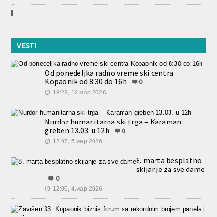
VESTI
Od ponedeljka radno vreme ski centra
Kopaonik od 8:30 do 16h
0
18:23, 13.мар 2026
🕔
Nurdor humanitarna ski trga – Karaman
greben 13.03. u 12h
0
12:07, 5.мар 2026
🕔
8. marta besplatno
skijanje za sve dame
0
12:00, 4.мар 2026
🕔