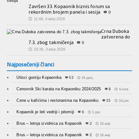
Završen 33. Kopaonik biznis forum sa
rekordnim brojem panela i sesija
0
11:46, 4.мар 2026
🕔
Crna Duboka
zatvorena do
7.3. zbog takmičenja
0
20:36, 3.мар 2026
🕔
Najposećeniji članci
Utisci gostiju Kopaonika
53
16.дец
Cenovnik Ski karata na Kopaoniku 2024/2025
8
6.нов
Cene u kafićima i restoranima na Kopaoniku
15
16.јан
Kopaonik je leti vedriji i pitomiji
6
1.јун
Brus – letnja izvidnica za Kopaonik
2
15.мај
Brus – letnja izvidnica za Kopaonik
2
15.мај