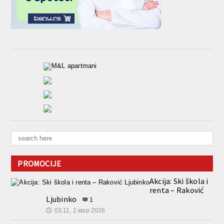
PROMOCIJE
Akcija: Ski škola i
renta – Raković
Ljubinko
1
03:11, 2.мар 2026
🕔