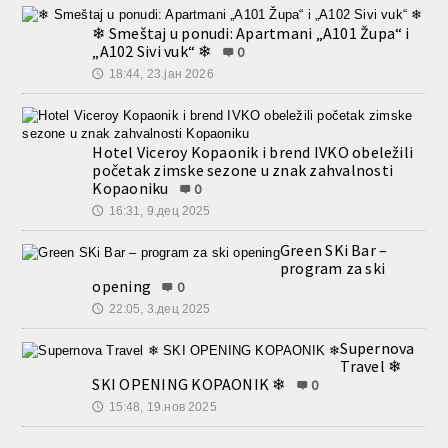
❄ Smeštaj u ponudi: Apartmani „A101 Župa“ i
„A102 Sivi vuk“ ❄
0
18:44, 23.јан 2026
🕔
Hotel Viceroy Kopaonik i brend IVKO obeležili
početak zimske sezone u znak zahvalnosti
Kopaoniku
0
16:31, 9.дец 2025
🕔
Green SKi Bar –
program za ski
opening
0
22:05, 3.дец 2025
🕔
Supernova
Travel ❄
SKI OPENING KOPAONIK ❄
0
15:48, 19.нов 2025
🕔