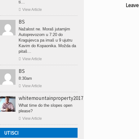
ti…
Leave

View Article
BS
Nažalost ne. Moraš jutarnjim
Autoprevozom u 7:20 do
Kragujevca pa imaš u 9 ujutru
Kavim do Kopaonika. Možda da
pitaš…

View Article
BS
8:30am

View Article
whitemountainproperty2017
What time do the slopes open
please?

View Article
UTISCI