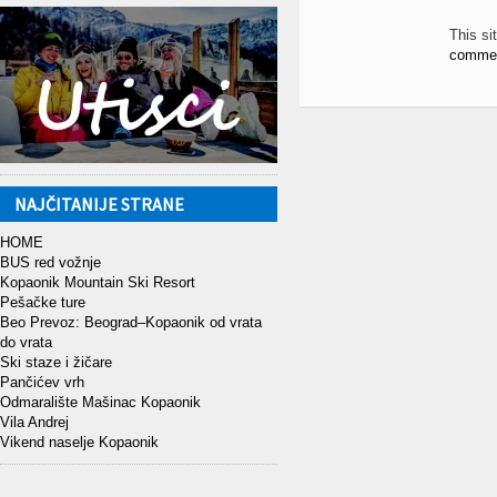
This s
commen
NAJČITANIJE STRANE
HOME
BUS red vožnje
Kopaonik Mountain Ski Resort
Pešačke ture
Beo Prevoz: Beograd–Kopaonik od vrata
do vrata
Ski staze i žičare
Pančićev vrh
Odmaralište Mašinac Kopaonik
Vila Andrej
Vikend naselje Kopaonik