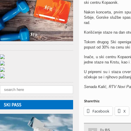
ski centru Kopaonik.
Nakon koncerta, prvim spus
Srbije, Gorske službe spas
rad.
Korišćenje staze na dan otv
Tokom drugog Ski openiga 
popust od 30% na cenu ski 
Inače, u ski centru Kopaoni
jedne staze na Krstu, kao i
U pripremi su i staza crv
očekuje se i njihovo puštanj
Senada Kalić, RTV Novi Pa
Share this:
SKI PASS
Facebook
X
By
BS