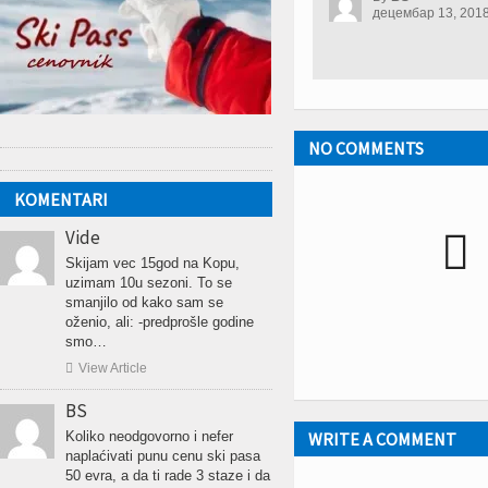
децембар 13, 2018
NO COMMENTS
KOMENTARI
Vide

Skijam vec 15god na Kopu,
uzimam 10u sezoni. To se
smanjilo od kako sam se
oženio, ali: -predprošle godine
smo…

View Article
BS
Koliko neodgovorno i nefer
WRITE A COMMENT
naplaćivati punu cenu ski pasa
50 evra, a da ti rade 3 staze i da