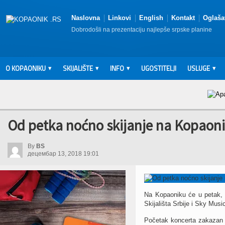
Naslovna
Linkovi
English
Kontakt
Oglaša
Dobrodošli na prezentaciju najlepše srpske planine
O KOPAONIKU
SKIJALIŠTE
INFO
UGOSTITELJI
USLUGE
Od petka noćno skijanje na Kopaon
By
BS
децембар 13, 2018 19:01
Na Kopaoniku će u petak, 
Skijališta Srbije i Sky Musi
Početak koncerta zakazan 