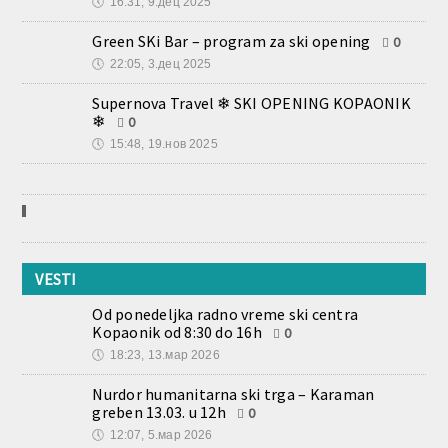
🕔
16:31, 9.дец 2025
Green SKi Bar – program za ski opening
0
🕔
22:05, 3.дец 2025
Supernova Travel ❄ SKI OPENING KOPAONIK
❄
0
🕔
15:48, 19.нов 2025
VESTI
Od ponedeljka radno vreme ski centra
Kopaonik od 8:30 do 16h
0
🕔
18:23, 13.мар 2026
Nurdor humanitarna ski trga – Karaman
greben 13.03. u 12h
0
🕔
12:07, 5.мар 2026