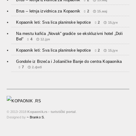
15.мај
Brus – letnja izvidnica za Kopaonik
2
15.мај
Kopaonik leti: Sva lica planinske lepotice
2
15.јун
Na mestu kafića „Novak“ gradiće se ekskluzivni hotel „Doli
Bel“
4
12.јун
Kopaonik leti: Sva lica planinske lepotice
2
15.јун
Gondole iz Brzeća i Jošaničke Banje do centra Kopaonika
7
2.феб
© 2013-2018
Kopaonik.rs - turistički portal
.
Designed by
~ Branko S.