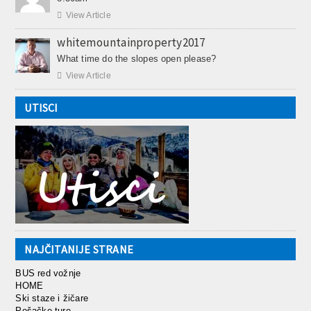

View Article
whitemountainproperty2017
What time do the slopes open please?

View Article
UTISCI
NAJČITANIJE STRANE
BUS red vožnje
HOME
Ski staze i žičare
Pešačke ture