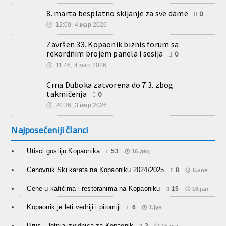
8. marta besplatno skijanje za sve dame
0
🕔
12:00, 4.мар 2026
Završen 33. Kopaonik biznis forum sa
rekordnim brojem panela i sesija
0
🕔
11:46, 4.мар 2026
Crna Duboka zatvorena do 7.3. zbog
takmičenja
0
🕔
20:36, 3.мар 2026
Najposećeniji članci
Utisci gostiju Kopaonika
53
16.дец
Cenovnik Ski karata na Kopaoniku 2024/2025
8
6.нов
Cene u kafićima i restoranima na Kopaoniku
15
16.јан
Kopaonik je leti vedriji i pitomiji
6
1.јун
Brus – letnja izvidnica za Kopaonik
2