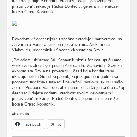
destinaciji dajete dodatnu vrednost svojim delovanjem i
prisustvom”, rekao je Radoš Đorđević, generalni menadžer
hotela Grand Kopaonik.
Povodom višedecenijske uspešne saradnje i partnerstva, na
zatvaranju Foruma, uručena je zahvalnica Aleksandru
Vlahoviću, predsedniku Saveza ekonomista Srbije.
„Povodom jubilarnog 30. Kopaonik biznis foruma upućujemo
veliku zahvalnost gospodinu Aleksandru Vlahoviću i Savezu
ekonomista Srbije na poverenju i časti koje kontinuirano
ukazuju hotelu Grand Kopaonik, koji iz godine u godinu sa
ponosom ugošćava najveći i najvažniji poslovni skup u našoj
zemlji. Posebno Vam se zahvaljujemo i na činjenici što našoj
destinaciji dajete dodatnu vrednost svojim delovanjem i
prisustvom”, rekao je Radoš Đorđević, generalni menadžer
hotela Grand Kopaonik.
Share this:
Facebook
X