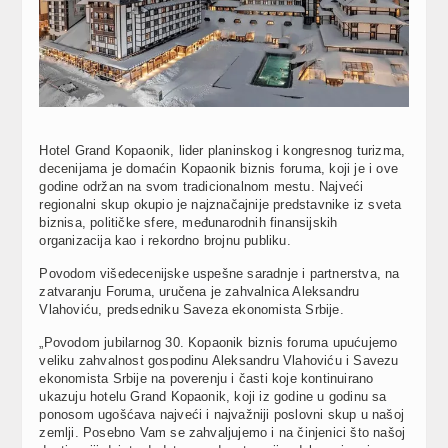
Hotel Grand Kopaonik, lider planinskog i kongresnog turizma,
decenijama je domaćin Kopaonik biznis foruma, koji je i ove
godine održan na svom tradicionalnom mestu. Najveći
regionalni skup okupio je najznačajnije predstavnike iz sveta
biznisa, političke sfere, međunarodnih finansijskih
organizacija kao i rekordno brojnu publiku.
Povodom višedecenijske uspešne saradnje i partnerstva, na
zatvaranju Foruma, uručena je zahvalnica Aleksandru
Vlahoviću, predsedniku Saveza ekonomista Srbije.
„Povodom jubilarnog 30. Kopaonik biznis foruma upućujemo
veliku zahvalnost gospodinu Aleksandru Vlahoviću i Savezu
ekonomista Srbije na poverenju i časti koje kontinuirano
ukazuju hotelu Grand Kopaonik, koji iz godine u godinu sa
ponosom ugošćava najveći i najvažniji poslovni skup u našoj
zemlji. Posebno Vam se zahvaljujemo i na činjenici što našoj