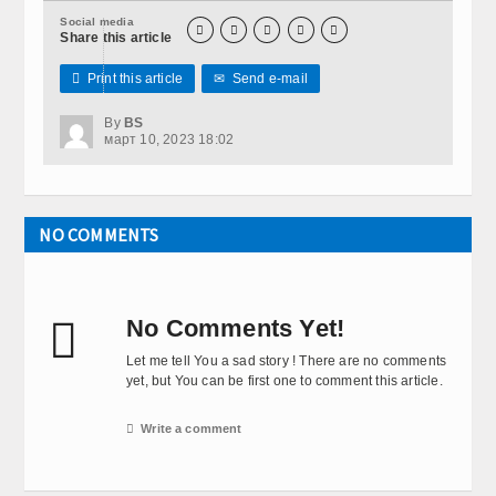
Social media





Share this article

Print this article
✉
Send e-mail
By
BS
март 10, 2023 18:02
NO COMMENTS

No Comments Yet!
Let me tell You a sad story ! There are no comments
yet, but You can be first one to comment this article.

Write a comment