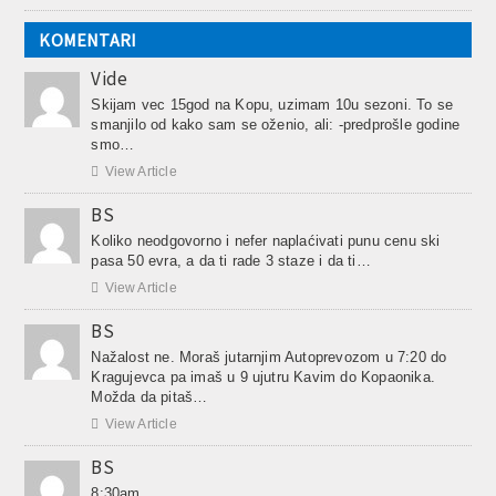
KOMENTARI
Vide
Skijam vec 15god na Kopu, uzimam 10u sezoni. To se
smanjilo od kako sam se oženio, ali: -predprošle godine
smo…

View Article
BS
Koliko neodgovorno i nefer naplaćivati punu cenu ski
pasa 50 evra, a da ti rade 3 staze i da ti…

View Article
BS
Nažalost ne. Moraš jutarnjim Autoprevozom u 7:20 do
Kragujevca pa imaš u 9 ujutru Kavim do Kopaonika.
Možda da pitaš…

View Article
BS
8:30am