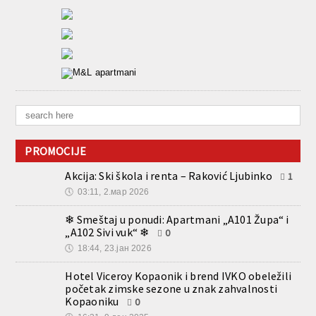
PROMOCIJE
Akcija: Ski škola i renta – Raković Ljubinko
1
🕔
03:11, 2.мар 2026
❄ Smeštaj u ponudi: Apartmani „A101 Župa“ i
„A102 Sivi vuk“ ❄
0
🕔
18:44, 23.јан 2026
Hotel Viceroy Kopaonik i brend IVKO obeležili
početak zimske sezone u znak zahvalnosti
Kopaoniku
0