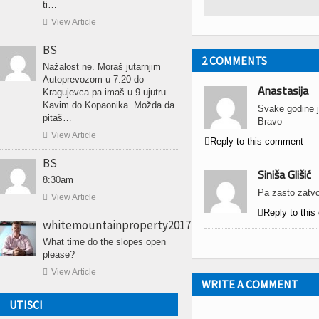
ti…

View Article
BS
2 COMMENTS
Nažalost ne. Moraš jutarnjim
Autoprevozom u 7:20 do
Anastasija
Kragujevca pa imaš u 9 ujutru
Kavim do Kopaonika. Možda da
Svake godine j
pitaš…
Bravo

View Article

Reply to this comment
BS
Siniša Glišić
8:30am
Pa zasto zatvo

View Article

Reply to thi
whitemountainproperty2017
What time do the slopes open
please?

View Article
WRITE A COMMENT
UTISCI