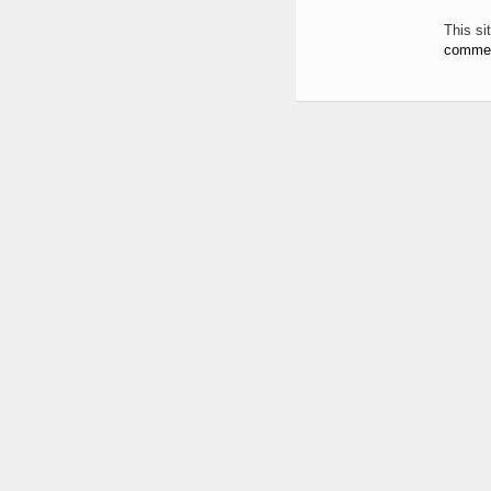
This s
commen