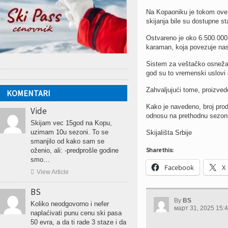
Na Kopaoniku je tokom ove 
skijanja bile su dostupne s
Ostvareno je oko 6.500.000
karaman, koja povezuje nas
Sistem za veštačko osnežav
god su to vremenski uslovi 
Zahvaljujući tome, proizve
KOMENTARI
Kako je navedeno, broj prod
Vide
odnosu na prethodnu sezon
Skijam vec 15god na Kopu,
uzimam 10u sezoni. To se
Skijališta Srbije
smanjilo od kako sam se
Share this:
oženio, ali: -predprošle godine
smo…
Facebook
X

View Article
BS
By
BS
Koliko neodgovorno i nefer
март 31, 2025 15:
naplaćivati punu cenu ski pasa
50 evra, a da ti rade 3 staze i da