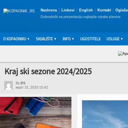
Naslovna
Linkovi
English
Kontakt
Oglaša
Dobrodošli na prezentaciju najlepše srpske planine
O KOPAONIKU
SKIJALIŠTE
INFO
UGOSTITELJI
USLUGE
Kraj ski sezone 2024/2025
By
BS
март 31, 2025 15:42