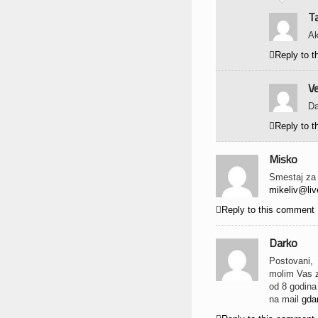
T
Ak

Reply to 
Ve
Da

Reply to 
Misko
Smestaj za 
mikeliv@li

Reply to this comment
Darko
Postovani,
molim Vas z
od 8 godina
na mail
gda