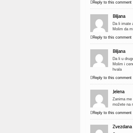

Reply to this comment
Biljana
Da li imate 
Molim da m

Reply to this comment
Biljana
Da li u dru
Molim i cen
hvala

Reply to this comment
Jelena
Zanima me s
možete na m

Reply to this comment
Zvezdana