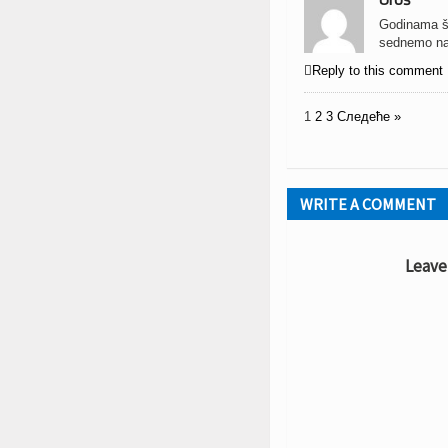
Godinama ša
sednemo na p

Reply to this comment
1
2
3
Следеће »
WRITE A COMMENT
Leave