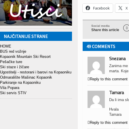
Facebook
X
Social media

Share this article
NAJČITANIJE STRANE
49 COMMENTS
HOME
BUS red vožnje
Kopaonik Mountain Ski Resort
Snezana
Pešačke ture
Zanima me sm
Ski staze i žičare
marta. Koje
Ugostitelji - restorani i barovi na Kopaoniku
Odmaralište Mašinac Kopaonik

Reply to this comment
Parkiranje na Kopaoniku
Vila Popara
Tamara
Ski servis STIV
Da li ima s
Hvala
Tamara

Reply to this comment