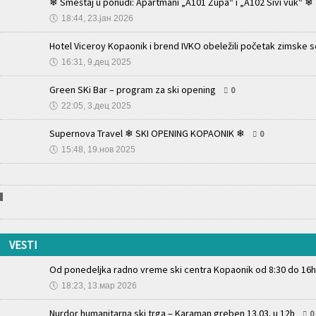
❄ Smeštaj u ponudi: Apartmani „A101 Župa“ i „A102 Sivi vuk“ ❄
🕔
18:44, 23.јан 2026
Hotel Viceroy Kopaonik i brend IVKO obeležili početak zimske 
🕔
16:31, 9.дец 2025
Green SKi Bar – program za ski opening
0
🕔
22:05, 3.дец 2025
Supernova Travel ❄ SKI OPENING KOPAONIK ❄
0
🕔
15:48, 19.нов 2025
VESTI
Od ponedeljka radno vreme ski centra Kopaonik od 8:30 do 16h
🕔
18:23, 13.мар 2026
Nurdor humanitarna ski trga – Karaman greben 13.03. u 12h
0