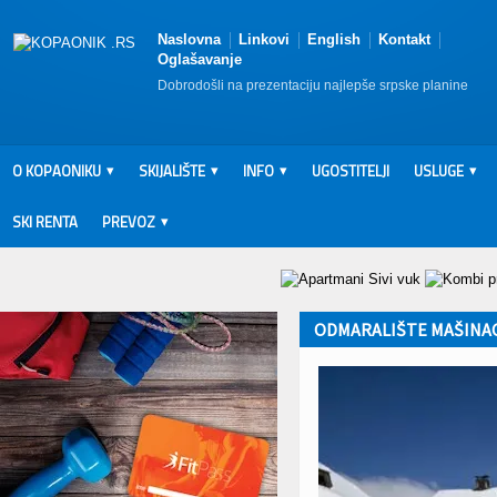
Naslovna
Linkovi
English
Kontakt
Oglašavanje
Dobrodošli na prezentaciju najlepše srpske planine
O KOPAONIKU
SKIJALIŠTE
INFO
UGOSTITELJI
USLUGE
SKI RENTA
PREVOZ
ODMARALIŠTE MAŠINA