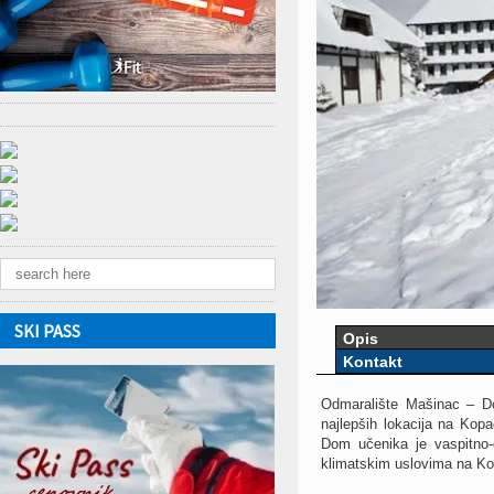
SKI PASS
Opis
Kontakt
Odmaralište Mašinac – Do
najlepših lokacija na Kop
Dom učenika je vaspitno-
klimatskim uslovima na Ko