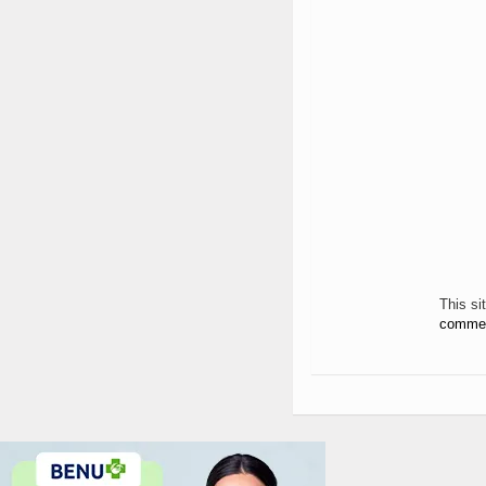
This s
commen