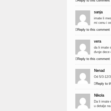

Reply to this comment
sanja
imate li me
mi cenu i o

Reply to this comment
vera
da li imate
dvoje dece 

Reply to this comment
Nenad
Od 5/3-12/3

Reply to 
Nikola
Da li imate
u detalje n