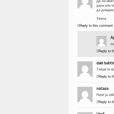
Да ли имат
дана или п
да добијем
Хвала,

Reply to this comment
A
os

Reply to 
daki bahtir
Trebali bi 

Reply to 
natasa
Hotel ja od

Reply to 
Uroš