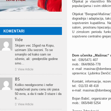
Objekat je vlasništvo Mi
populacijama i svim oblici
Objekat “Beograd-Mašinac“
dogradnja i adaptacija, ta
sopstvenim kupatilima. N
salom, prostranu trpezariju
KOMENTARI
U zimskom periodu funkc
sopstveno centralno grejanj
Vide
Skijam vec 15god na Kopu,
uzimam 10u sezoni. To se
smanjilo od kako sam se
Dom učenika „Mašinac“ 
oženio, ali: -predprošle godine
tel.: 036/5471 407
smo…
mob.: 064/8656-778
e -mail :masinac@dombeog

View Article
upravnica: Ljubinka Denčić
BS
Kontakt, informacije, rezer
Koliko neodgovorno i nefer
tel.: 011/33 48 418
naplaćivati punu cenu ski pasa
e-mail: masinac@dombeog
50 evra, a da ti rade 3 staze i da
ti…
Bojan Babić, organizator 
mob.: 065/848 5254

View Article