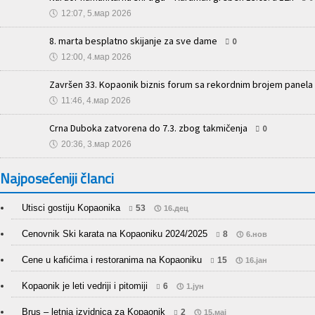
🕔
12:07, 5.мар 2026
8. marta besplatno skijanje za sve dame
0
🕔
12:00, 4.мар 2026
Završen 33. Kopaonik biznis forum sa rekordnim brojem panela i
🕔
11:46, 4.мар 2026
Crna Duboka zatvorena do 7.3. zbog takmičenja
0
🕔
20:36, 3.мар 2026
Najposećeniji članci
Utisci gostiju Kopaonika
53
16.дец
Cenovnik Ski karata na Kopaoniku 2024/2025
8
6.нов
Cene u kafićima i restoranima na Kopaoniku
15
16.јан
Kopaonik je leti vedriji i pitomiji
6
1.јун
Brus – letnja izvidnica za Kopaonik
2
15.мај