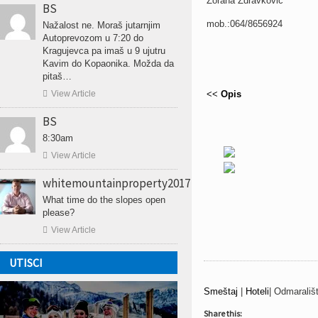
Zorana Zdravković
BS
mob.:064/8656924
Nažalost ne. Moraš jutarnjim
Autoprevozom u 7:20 do
Kragujevca pa imaš u 9 ujutru
Kavim do Kopaonika. Možda da
pitaš…

View Article
<<
Opis
BS
8:30am

View Article
whitemountainproperty2017
What time do the slopes open
please?

View Article
UTISCI
Smeštaj
|
Hoteli
| Odmarališ
Share this: