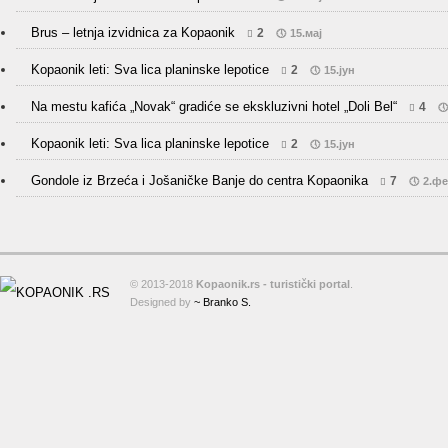
Brus – letnja izvidnica za Kopaonik
2
15.мај
Kopaonik leti: Sva lica planinske lepotice
2
15.јун
Na mestu kafića „Novak“ gradiće se ekskluzivni hotel „Doli Bel“
4
Kopaonik leti: Sva lica planinske lepotice
2
15.јун
Gondole iz Brzeća i Jošaničke Banje do centra Kopaonika
7
2.ф
© 2013-2018
Kopaonik.rs - turistički portal
.
Designed by
~ Branko S.