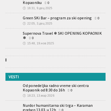
Supernova Travel ❄ SKI OPENING KOPAONIK
❄
0
🕔
15:48, 19.нов 2025
VESTI
Od ponedeljka radno vreme ski centra
Kopaonik od 8:30 do 16h
0
🕔
18:23, 13.мар 2026
Nurdor humanitarna ski trga – Karaman
greben 13.03. u 12h
0
🕔
12:07, 5.мар 2026
8. marta besplatno skijanje za sve dame
0
🕔
12:00, 4.мар 2026