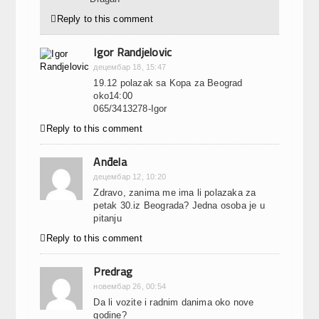

Reply to this comment
Igor Randjelovic
децембар 18, 15:47
19.12 polazak sa Kopa za Beograd
oko14:00
065/3413278-Igor

Reply to this comment
Anđela
децембар 12, 10:20
Zdravo, zanima me ima li polazaka za
petak 30.iz Beograda? Jedna osoba je u
pitanju

Reply to this comment
Predrag
новембар 26, 00:54
Da li vozite i radnim danima oko nove
godine?