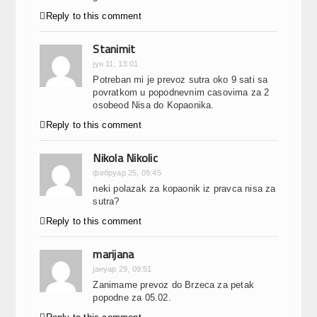

Reply to this comment
Stanimit
јун 11, 13:01
Potreban mi je prevoz sutra oko 9 sati sa
povratkom u popodnevnim casovima za 2
osobeod Nisa do Kopaonika.

Reply to this comment
Nikola Nikolic
фебруар 25, 09:45
neki polazak za kopaonik iz pravca nisa za
sutra?

Reply to this comment
marijana
јануар 29, 09:51
Zanimame prevoz do Brzeca za petak
popodne za 05.02.