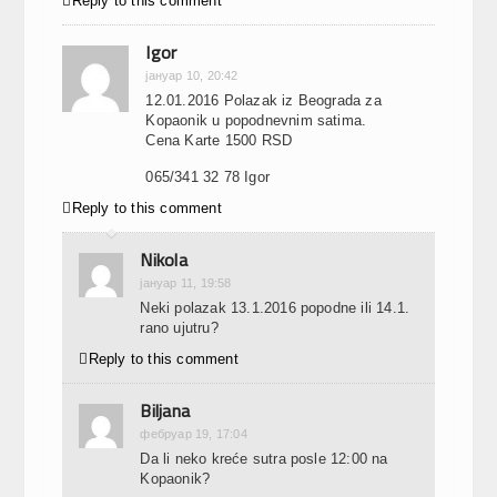

Reply to this comment
Igor
јануар 10, 20:42
12.01.2016 Polazak iz Beograda za
Kopaonik u popodnevnim satima.
Cena Karte 1500 RSD
065/341 32 78 Igor

Reply to this comment
Nikola
јануар 11, 19:58
Neki polazak 13.1.2016 popodne ili 14.1.
rano ujutru?

Reply to this comment
Biljana
фебруар 19, 17:04
Da li neko kreće sutra posle 12:00 na
Kopaonik?