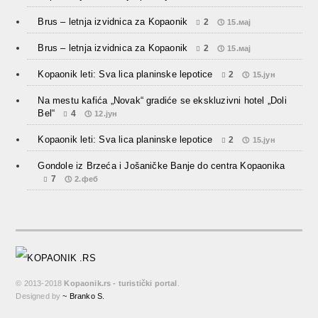
Na mestu kafića „Novak“ gradiće se ekskluzivni hotel „Doli
Bel“
4
12.јун
Kopaonik leti: Sva lica planinske lepotice
2
15.јун
Gondole iz Brzeća i Jošaničke Banje do centra Kopaonika
7
2.феб
© 2013-2018
Kopaonik.rs - turistički portal
.
Designed by
~ Branko S.