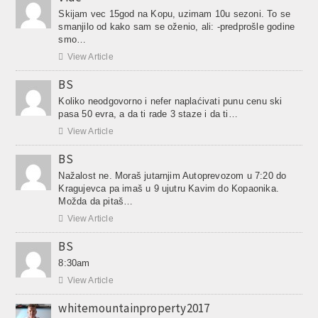
Skijam vec 15god na Kopu, uzimam 10u sezoni. To se
smanjilo od kako sam se oženio, ali: -predprošle godine
smo…

View Article
BS
Koliko neodgovorno i nefer naplaćivati punu cenu ski
pasa 50 evra, a da ti rade 3 staze i da ti…

View Article
BS
Nažalost ne. Moraš jutarnjim Autoprevozom u 7:20 do
Kragujevca pa imaš u 9 ujutru Kavim do Kopaonika.
Možda da pitaš…

View Article
BS
8:30am

View Article
whitemountainproperty2017