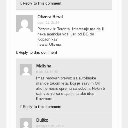

Reply to this comment
Olivera Berat
март 21, 21:36
Pozdrav iz Toronta. Interesuje me da li
neka agencija vozi ljeti od BG do
Kopaonika?
hvala, Olivera

Reply to this comment
Malisha
март 23, 14:43
Imas redovan prevoz sa autobuske
stanice tokom leta, koji je sasvim OK
ako ne nosis opremu sa sobom. Nekih 5
sati voznje sa stajanjima ako ides
Kavimom.

Reply to this comment
Duško
фебруар 20, 21:12