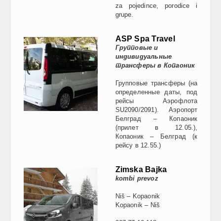
za pojedince, porodice i
grupe.
ASP Spa Travel
Групповые и
индивидуальные
трансферы в Копаоник
Групповые трансферы (на
определенные даты, под
рейсы Аэрофлота
SU2090/2091). Аэропорт
Белград – Копаоник
(прилет в 12.05.),
Копаоник – Белград (к
рейсу в 12.55.)
Zimska Bajka
kombi prevoz
Niš – Kopaonik
Kopaonik – Niš