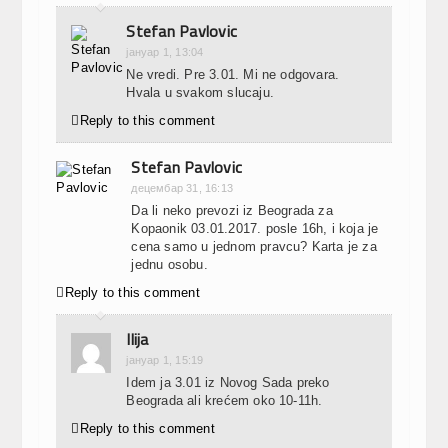
Stefan Pavlovic
јануар 1, 13:04
Ne vredi. Pre 3.01. Mi ne odgovara.
Hvala u svakom slucaju.

Reply to this comment
Stefan Pavlovic
децембар 31, 16:13
Da li neko prevozi iz Beograda za
Kopaonik 03.01.2017. posle 16h, i koja je
cena samo u jednom pravcu? Karta je za
jednu osobu.

Reply to this comment
Ilija
јануар 1, 15:19
Idem ja 3.01 iz Novog Sada preko
Beograda ali krećem oko 10-11h.

Reply to this comment