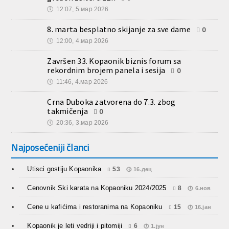
Završen 33. Kopaonik biznis forum sa
rekordnim brojem panela i sesija
0
🕔
11:46, 4.мар 2026
Crna Duboka zatvorena do 7.3. zbog
takmičenja
0
🕔
20:36, 3.мар 2026
Najposećeniji članci
Utisci gostiju Kopaonika
53
16.дец
Cenovnik Ski karata na Kopaoniku 2024/2025
8
6.нов
Cene u kafićima i restoranima na Kopaoniku
15
16.јан
Kopaonik je leti vedriji i pitomiji
6
1.јун
Brus – letnja izvidnica za Kopaonik
2
15.мај
Brus – letnja izvidnica za Kopaonik
2
15.мај
Kopaonik leti: Sva lica planinske lepotice
2
15.јун