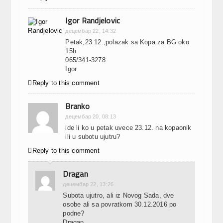
Igor Randjelovic
децембар 22, 14:32
Petak,23.12.,polazak sa Kopa za BG oko
15h
065/341-3278
Igor

Reply to this comment
Branko
децембар 20, 08:13
ide li ko u petak uvece 23.12. na kopaonik
ili u subotu ujutru?

Reply to this comment
Dragan
децембар 22, 13:26
Subota ujutro, ali iz Novog Sada, dve
osobe ali sa povratkom 30.12.2016 po
podne?
Dragan