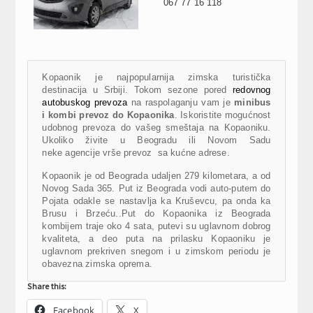
067 77 16 118
Kopaonik je najpopularnija zimska turistička
destinacija u Srbiji. Tokom sezone pored
redovnog
autobuskog prevoza
na raspolaganju vam je
minibus
i kombi prevoz do Kopaonika
. Iskoristite mogućnost
udobnog prevoza do vašeg smeštaja na Kopaoniku.
Ukoliko živite u Beogradu ili Novom Sadu
neke agencije vrše prevoz sa kućne adrese.
Kopaonik je od Beograda udaljen 279 kilometara, a od
Novog Sada 365. Put iz Beograda vodi auto-putem do
Pojata odakle se nastavlja ka Kruševcu, pa onda ka
Brusu i Brzeću..Put do Kopaonika iz Beograda
kombijem traje oko 4 sata, putevi su uglavnom dobrog
kvaliteta, a deo puta na prilasku Kopaoniku je
uglavnom prekriven snegom i u zimskom periodu je
obavezna zimska oprema.
Share this:
Facebook
X