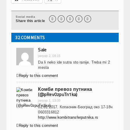
Social media





Share this article
32 COMMENTS
Sale
јануар 2, 08:15
Da li neko ide sutra sto ranije. Treba mi 2
mesta

Reply to this comment
Комби превоз путника
(@pRev0zpuTn1ka)
јануар 1, 13:00
02.01.2017. Копаоник-Београд око 17-18ч
0603316812
http://www.kombitransferputnika.rs

Reply to this comment