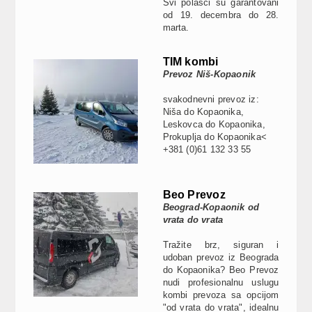
Svi polasci su garantovani
od 19. decembra do 28.
marta.
TIM kombi
Prevoz Niš-Kopaonik
svakodnevni prevoz iz:
Niša do Kopaonika,
Leskovca do Kopaonika,
Prokuplja do Kopaonika<
+381 (0)61 132 33 55
Beo Prevoz
Beograd-Kopaonik od
vrata do vrata
Tražite brz, siguran i
udoban prevoz iz Beograda
do Kopaonika? Beo Prevoz
nudi profesionalnu uslugu
kombi prevoza sa opcijom
"od vrata do vrata", idealnu