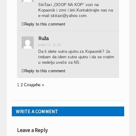
SkiTaxi „OOOP NA KOP“ vozi na
Kopaonik i zimi i leti.Kontaktirajte nas na
e-mail:skitaxi@yahoo.com.

Reply to this comment
Ruža
март 11, 11:10
Da li idete sutra ujutru za Kopaonik? Ja
trebam da idem sutra ujutru i da se vratim
u nedelju uveče za NS.

Reply to this comment
1
2
Следеће »
WRITE A COMMENT
Leave a Reply