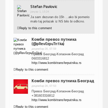
Stefan Pavlovic
јануар 1, 15:24
Ja sam dezuran do 15h …ako bi pomerio
malo taj polazak iz NS bilo bi odlicno.

Reply to this comment
Комби превоз путника
(@pRev0zpuTn1ka)
децембар 26, 07:59
Превоз Београд-Копаоник-Београд
0603316812
http://www.kombitransferputnika.rs

Reply to this comment
Комби превоз путника Београд
децембар 26, 07:53
Превоз Београд-Копаоник-Београд
+381603316812
http://www.kombitransferputnika.rs

Reply to this comment