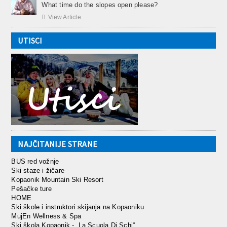
What time do the slopes open please?

View Article
UTISCI
NAJČITANIJE STRANE
BUS red vožnje
Ski staze i žičare
Kopaonik Mountain Ski Resort
Pešačke ture
HOME
Ski škole i instruktori skijanja na Kopaoniku
MujEn Wellness & Spa
Ski škola Kopaonik - „La Scuola Di Schi“