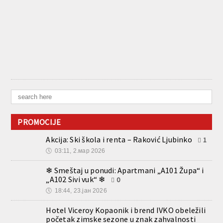
PROMOCIJE
Akcija: Ski škola i renta – Raković Ljubinko
1
🕔
03:11, 2.мар 2026
❄ Smeštaj u ponudi: Apartmani „A101 Župa“ i
„A102 Sivi vuk“ ❄
0
🕔
18:44, 23.јан 2026
Hotel Viceroy Kopaonik i brend IVKO obeležili
početak zimske sezone u znak zahvalnosti
Kopaoniku
0
🕔
16:31, 9.дец 2025
Green SKi Bar – program za ski opening
0
🕔
22:05, 3.дец 2025